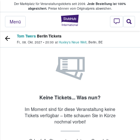
Der Marktplatz für Veranstaltungstickets seit 2009.
Jede Bestellung ist 100%
ans Tickets kaufen & verkaufen
abgesichert.
Preise können vom Originalpreis abweichen.
StubHub - Wo Fans
Menü
Tom Twers
Berlin Tickets
Fr., 08. Okt. 2027
•
20:00
at
Huxley's Neue Welt
,
Berlin
,
BE
Keine Tickets... Was nun?
Im Moment sind für diese Veranstaltung keine
Tickets verfügbar – bitte schauen Sie in Kürze
nochmal vorbei!