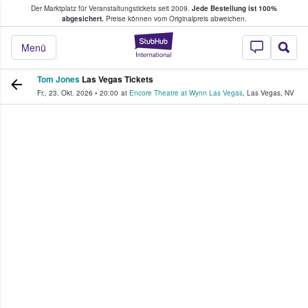
Der Marktplatz für Veranstaltungstickets seit 2009.
Jede Bestellung ist 100%
ans Tickets kaufen & verkaufen
abgesichert.
Preise können vom Originalpreis abweichen.
StubHub - Wo Fans
Menü
Tom Jones
Las Vegas Tickets
Fr., 23. Okt. 2026
•
20:00
at
Encore Theatre at Wynn Las Vegas
,
Las Vegas
,
NV