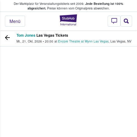
Der Marktplatz für Veranstaltungstickets seit 2009.
Jede Bestellung ist 100%
ans Tickets kaufen & verkaufen
abgesichert.
Preise können vom Originalpreis abweichen.
StubHub - Wo Fans
Menü
Tom Jones
Las Vegas Tickets
Mi., 21. Okt. 2026
•
20:00
at
Encore Theatre at Wynn Las Vegas
,
Las Vegas
,
NV