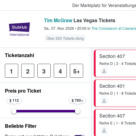
Der Marktplatz für Veranstaltungs
Tim McGraw
Las Vegas Tickets
StubHub - Wo Fans Tickets kauf
Sa., 07. Nov. 2026
•
20:00
in
The Colosseum at Caesars
Über 200 Tickets übrig
Ticketanzahl
Section 407
Reihe
D
2 - 4 Tickets
1
2
3
4
5+
Section 401
Preis pro Ticket
Reihe
D
1 - 8 Tickets
$ 112
$ 785
Section 407
Reihe
E
1 - 8 Tickets
Beliebte Filter