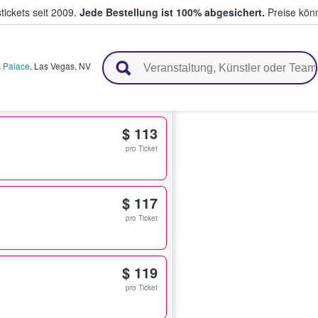
tickets seit 2009.
Jede Bestellung ist 100% abgesichert.
Preise könn
en & verkaufen
 Palace
,
Las Vegas
,
NV
$ 113
pro Ticket
$ 117
pro Ticket
$ 119
pro Ticket