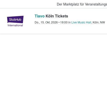
Der Marktplatz für Veranstaltungs
Tiavo
Köln Tickets
StubHub - Wo Fans Tickets kauf
Do., 15. Okt. 2026
•
19:00
in
Live Music Hall
,
Köln
,
NW