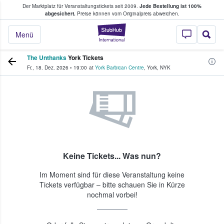
Der Marktplatz für Veranstaltungstickets seit 2009.
Jede Bestellung ist 100%
ans Tickets kaufen & verkaufen
abgesichert.
Preise können vom Originalpreis abweichen.
StubHub - Wo Fans
Menü
The Unthanks
York Tickets
Fr., 18. Dez. 2026
•
19:00
at
York Barbican Centre
,
York
,
NYK
Keine Tickets... Was nun?
Im Moment sind für diese Veranstaltung keine
Tickets verfügbar – bitte schauen Sie in Kürze
nochmal vorbei!