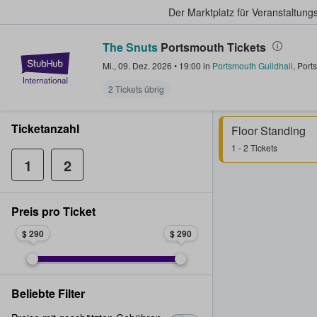
Der Marktplatz für Veranstaltungs
The Snuts
Portsmouth Tickets
StubHub - Wo Fans Tickets kauf
Mi., 09. Dez. 2026
•
19:00
in
Portsmouth Guildhall
,
Port
2 Tickets übrig
Ticketanzahl
Floor Standing
1 - 2 Tickets
1
2
Preis pro Ticket
$ 290
$ 290
Beliebte Filter