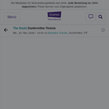
Der Marktplatz für Veranstaltungstickets seit 2009.
Jede Bestellung ist 100%
ans Tickets kaufen & verkaufen
abgesichert.
Preise können vom Originalpreis abweichen.
StubHub - Wo Fans
Menü
The Snuts
Dunfermline Tickets
Mo., 23. Nov. 2026
•
19:00
at
Alhambra Theatre
,
Dunfermline
,
FIF