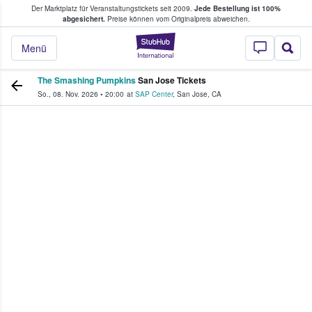
Der Marktplatz für Veranstaltungstickets seit 2009.
Jede Bestellung ist 100%
ans Tickets kaufen & verkaufen
abgesichert.
Preise können vom Originalpreis abweichen.
StubHub - Wo Fans
Menü
The Smashing Pumpkins
San Jose Tickets
So., 08. Nov. 2026
•
20:00
at
SAP Center
,
San Jose
,
CA