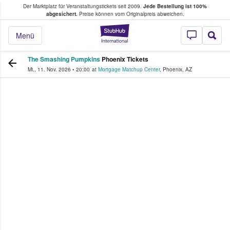
Der Marktplatz für Veranstaltungstickets seit 2009.
Jede Bestellung ist 100%
ans Tickets kaufen & verkaufen
abgesichert.
Preise können vom Originalpreis abweichen.
StubHub - Wo Fans
Menü
The Smashing Pumpkins
Phoenix Tickets
Mi., 11. Nov. 2026
•
20:00
at
Mortgage Matchup Center
,
Phoenix
,
AZ