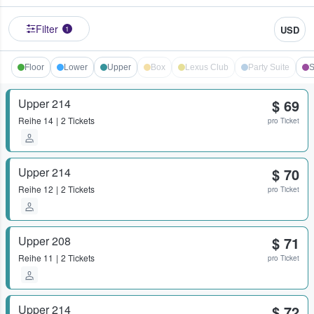
Filter
USD
1
Floor
Lower
Upper
Box
Lexus Club
Party Suite
S
Upper 214
$ 69
Reihe
14
2 Tickets
pro Ticket
Upper 214
$ 70
Reihe
12
2 Tickets
pro Ticket
Upper 208
$ 71
Reihe
11
2 Tickets
pro Ticket
Upper 214
$ 72