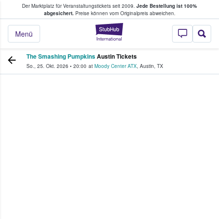
Der Marktplatz für Veranstaltungstickets seit 2009.
Jede Bestellung ist 100%
ans Tickets kaufen & verkaufen
abgesichert.
Preise können vom Originalpreis abweichen.
StubHub - Wo Fans
Menü
The Smashing Pumpkins
Austin Tickets
So., 25. Okt. 2026
•
20:00
at
Moody Center ATX
,
Austin
,
TX