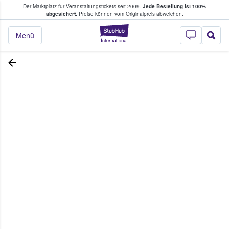
Der Marktplatz für Veranstaltungstickets seit 2009.
Jede Bestellung ist 100%
ans Tickets kaufen & verkaufen
abgesichert.
Preise können vom Originalpreis abweichen.
StubHub - Wo Fans
Menü