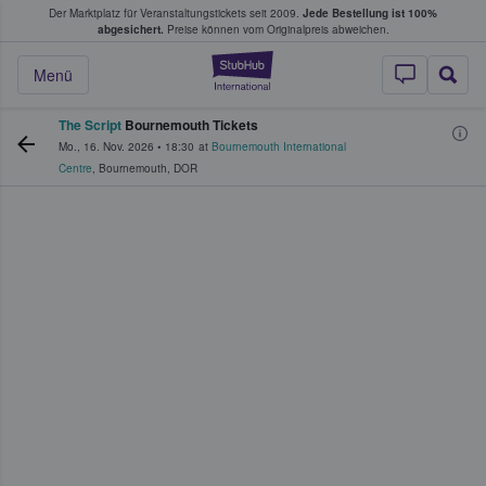
Der Marktplatz für Veranstaltungstickets seit 2009.
Jede Bestellung ist 100%
ans Tickets kaufen & verkaufen
abgesichert.
Preise können vom Originalpreis abweichen.
StubHub - Wo Fans
Menü
The Script
Bournemouth Tickets
Mo., 16. Nov. 2026
•
18:30
at
Bournemouth International
Centre
,
Bournemouth
,
DOR