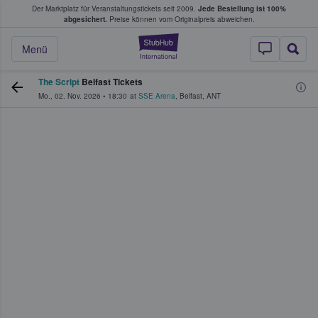
Der Marktplatz für Veranstaltungstickets seit 2009.
Jede Bestellung ist 100%
ans Tickets kaufen & verkaufen
abgesichert.
Preise können vom Originalpreis abweichen.
StubHub - Wo Fans
Menü
The Script
Belfast Tickets
Mo., 02. Nov. 2026
•
18:30
at
SSE Arena
,
Belfast
,
ANT