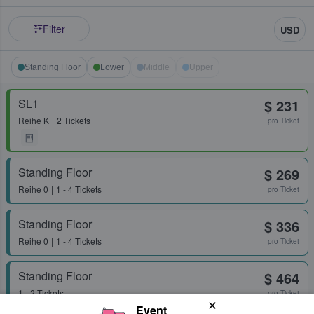
Filter
USD
Standing Floor
Lower
Middle
Upper
SL1
$ 231
Reihe
K
2 Tickets
pro Ticket
Standing Floor
$ 269
Reihe
0
1 - 4 Tickets
pro Ticket
Standing Floor
$ 336
Reihe
0
1 - 4 Tickets
pro Ticket
Standing Floor
$ 464
1 - 2 Tickets
pro Ticket
Event