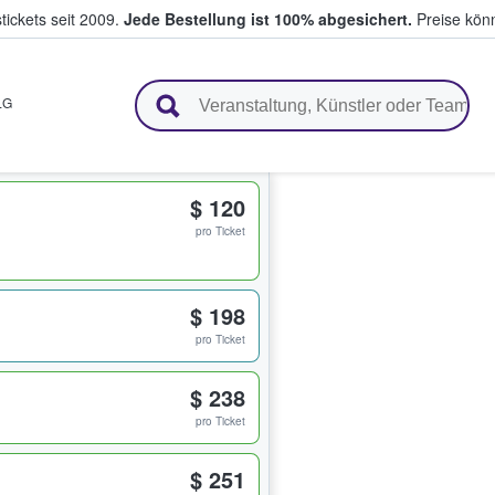
tickets seit 2009.
Jede Bestellung ist 100% abgesichert.
Preise könn
en & verkaufen
LG
$ 120
pro Ticket
$ 198
pro Ticket
$ 238
pro Ticket
$ 251