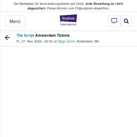
Der Marktplatz für Veranstaltungstickets seit 2009.
Jede Bestellung ist 100%
ans Tickets kaufen & verkaufen
abgesichert.
Preise können vom Originalpreis abweichen.
StubHub - Wo Fans
Menü
The Script
Amsterdam Tickets
Fr., 27. Nov. 2026
•
20:00
at
Ziggo Dome
,
Amsterdam
,
NH