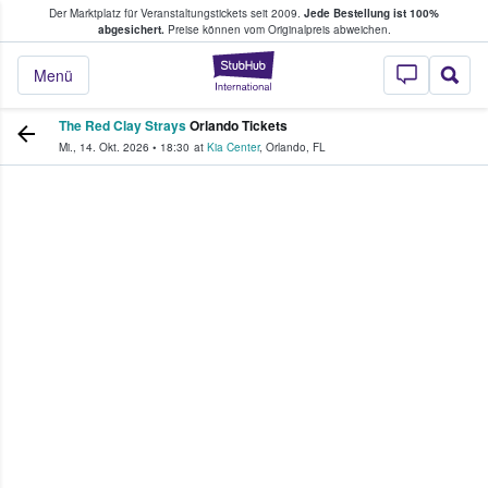
Der Marktplatz für Veranstaltungstickets seit 2009.
Jede Bestellung ist 100%
ans Tickets kaufen & verkaufen
abgesichert.
Preise können vom Originalpreis abweichen.
StubHub - Wo Fans
Menü
The Red Clay Strays
Orlando Tickets
Mi., 14. Okt. 2026
•
18:30
at
Kia Center
,
Orlando
,
FL