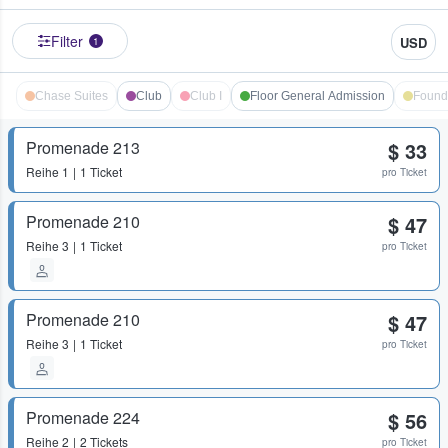
Filter
USD
1
Chase Suites
Club
Club I
Floor General Admission
Found
Promenade 213
$ 33
Reihe
1
1 Ticket
pro Ticket
Promenade 210
$ 47
Reihe
3
1 Ticket
pro Ticket
Promenade 210
$ 47
Reihe
3
1 Ticket
pro Ticket
Promenade 224
$ 56
Reihe
2
2 Tickets
pro Ticket