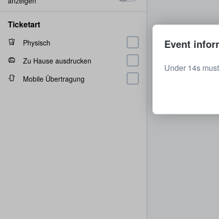
anzeigen
Ticketart
Event infor
Physisch
Zu Hause ausdrucken
Under 14s must
Mobile Übertragung