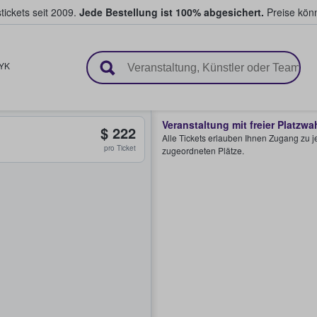
tickets seit 2009.
Jede Bestellung ist 100% abgesichert.
Preise könn
en & verkaufen
YK
Veranstaltung mit freier Platzwa
$ 222
Alle Tickets erlauben Ihnen Zugang zu je
pro Ticket
zugeordneten Plätze.