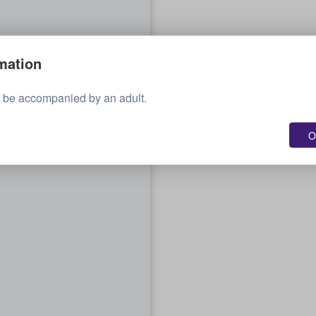
mation
 be accompanied by an adult.
O