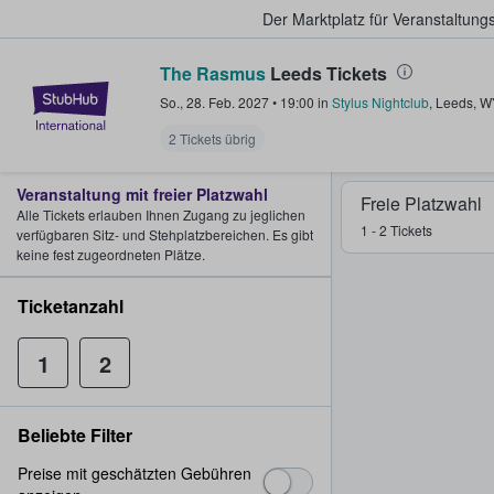
Der Marktplatz für Veranstaltungs
The Rasmus
Leeds Tickets
StubHub - Wo Fans Tickets kauf
So., 28. Feb. 2027
•
19:00
in
Stylus Nightclub
,
Leeds
,
W
2 Tickets übrig
Veranstaltung mit freier Platzwahl
Freie Platzwahl
Alle Tickets erlauben Ihnen Zugang zu jeglichen
1 - 2 Tickets
verfügbaren Sitz- und Stehplatzbereichen. Es gibt
keine fest zugeordneten Plätze.
Ticketanzahl
1
2
Beliebte Filter
Preise mit geschätzten Gebühren