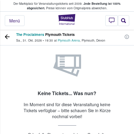
Der Marktplatz für Veranstaltungstickets seit 2009.
Jede Bestellung ist 100%
ans Tickets kaufen & verkaufen
abgesichert.
Preise können vom Originalpreis abweichen.
StubHub - Wo Fans
Menü
The Proclaimers
Plymouth Tickets
Sa., 31. Okt. 2026
•
19:30
at
Plymouth Arena
,
Plymouth
,
Devon
Keine Tickets... Was nun?
Im Moment sind für diese Veranstaltung keine
Tickets verfügbar – bitte schauen Sie in Kürze
nochmal vorbei!