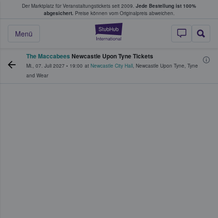
Der Marktplatz für Veranstaltungstickets seit 2009.
Jede Bestellung ist 100%
ans Tickets kaufen & verkaufen
abgesichert.
Preise können vom Originalpreis abweichen.
StubHub - Wo Fans
Menü
The Maccabees
Newcastle Upon Tyne Tickets
Mi., 07. Juli 2027
•
19:00
at
Newcastle City Hall
,
Newcastle Upon Tyne
,
Tyne
and Wear