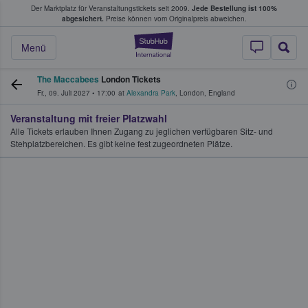
Der Marktplatz für Veranstaltungstickets seit 2009.
Jede Bestellung ist 100%
ans Tickets kaufen & verkaufen
abgesichert.
Preise können vom Originalpreis abweichen.
StubHub - Wo Fans
Menü
The Maccabees
London Tickets
Fr., 09. Juli 2027
•
17:00
at
Alexandra Park
,
London
,
England
Veranstaltung mit freier Platzwahl
Alle Tickets erlauben Ihnen Zugang zu jeglichen verfügbaren Sitz- und
Stehplatzbereichen. Es gibt keine fest zugeordneten Plätze.