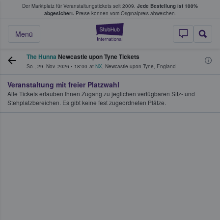
Der Marktplatz für Veranstaltungstickets seit 2009.
Jede Bestellung ist 100%
ans Tickets kaufen & verkaufen
abgesichert.
Preise können vom Originalpreis abweichen.
StubHub - Wo Fans
Menü
The Hunna
Newcastle upon Tyne Tickets
So., 29. Nov. 2026
•
18:00
at
NX
,
Newcastle upon Tyne
,
England
Veranstaltung mit freier Platzwahl
Alle Tickets erlauben Ihnen Zugang zu jeglichen verfügbaren Sitz- und
Stehplatzbereichen. Es gibt keine fest zugeordneten Plätze.