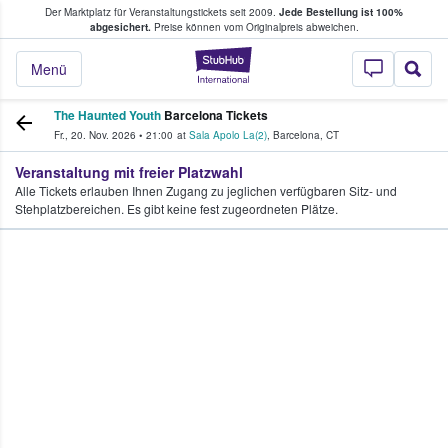
Der Marktplatz für Veranstaltungstickets seit 2009.
Jede Bestellung ist 100%
ans Tickets kaufen & verkaufen
abgesichert.
Preise können vom Originalpreis abweichen.
StubHub - Wo Fans
Menü
The Haunted Youth
Barcelona Tickets
Fr., 20. Nov. 2026
•
21:00
at
Sala Apolo La(2)
,
Barcelona
,
CT
Veranstaltung mit freier Platzwahl
Alle Tickets erlauben Ihnen Zugang zu jeglichen verfügbaren Sitz- und
Stehplatzbereichen. Es gibt keine fest zugeordneten Plätze.