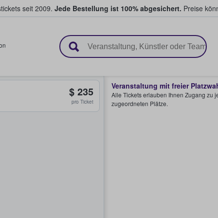
tickets seit 2009.
Jede Bestellung ist 100% abgesichert.
Preise könn
en & verkaufen
on
Veranstaltung mit freier Platzwa
$ 235
Alle Tickets erlauben Ihnen Zugang zu je
pro Ticket
zugeordneten Plätze.