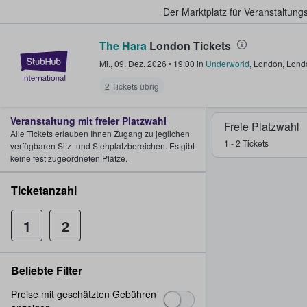
Der Marktplatz für Veranstaltungs
The Hara
London Tickets
StubHub - Wo Fans Tickets kauf
Mi., 09. Dez. 2026
•
19:00
in
Underworld
,
London
,
Lond
2 Tickets übrig
Veranstaltung mit freier Platzwahl
Freie Platzwahl
Alle Tickets erlauben Ihnen Zugang zu jeglichen
1 - 2 Tickets
verfügbaren Sitz- und Stehplatzbereichen. Es gibt
keine fest zugeordneten Plätze.
Ticketanzahl
1
2
Beliebte Filter
Preise mit geschätzten Gebühren