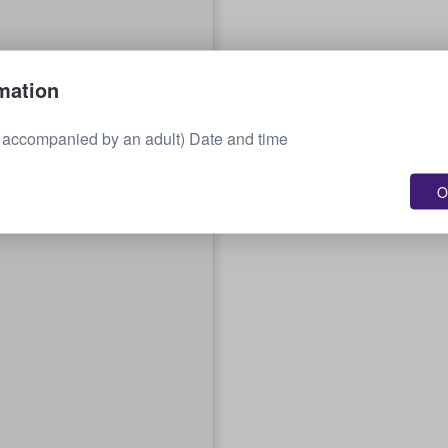
mation
 accompanied by an adult) Date and time
O