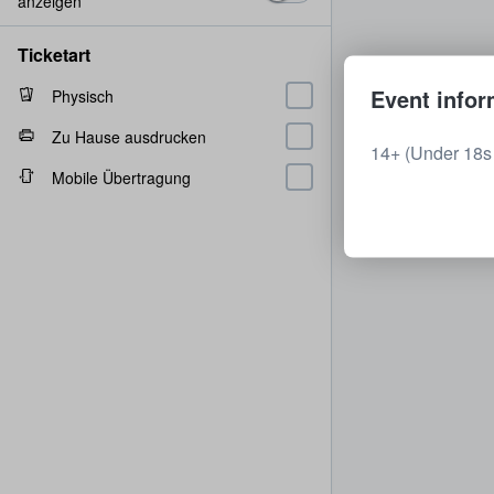
anzeigen
Ticketart
Event infor
Physisch
Zu Hause ausdrucken
14+ (Under 18s
Mobile Übertragung