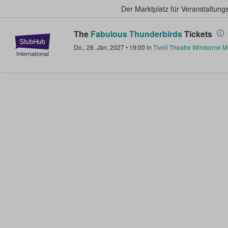
Der Marktplatz für Veranstaltungs
The
Fabulous Thunderbirds
Tickets
StubHub - Wo Fans Tickets kauf
Do., 28. Jän. 2027
•
19:00
in
Tivoli Theatre Wimborne Mi