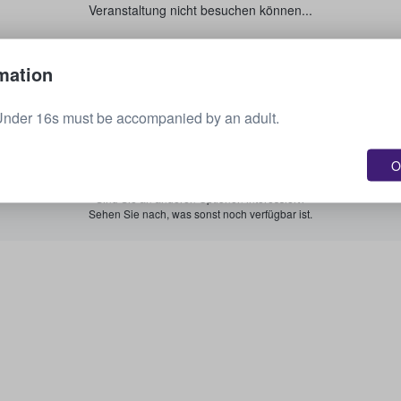
Veranstaltung nicht besuchen können...
Verkaufen Sie Ihre Tickets.
mation
Under 16s must be accompanied by an adult.
Alle bevorstehenden Veranstaltungen anzeigen.
O
Sind Sie an anderen Optionen interessiert?
Sehen Sie nach, was sonst noch verfügbar ist.