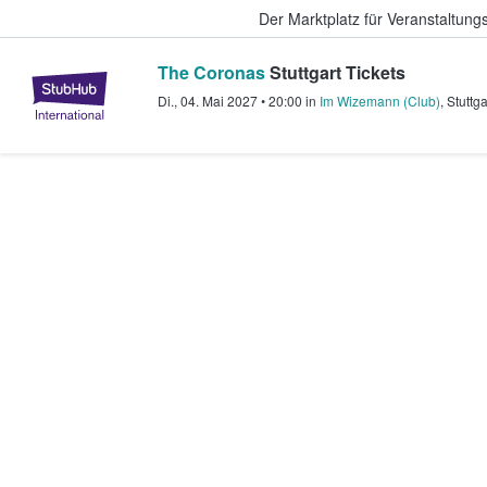
Der Marktplatz für Veranstaltungs
The Coronas
Stuttgart Tickets
StubHub - Wo Fans Tickets kauf
Di., 04. Mai 2027
•
20:00
in
Im Wizemann (Club)
,
Stuttga