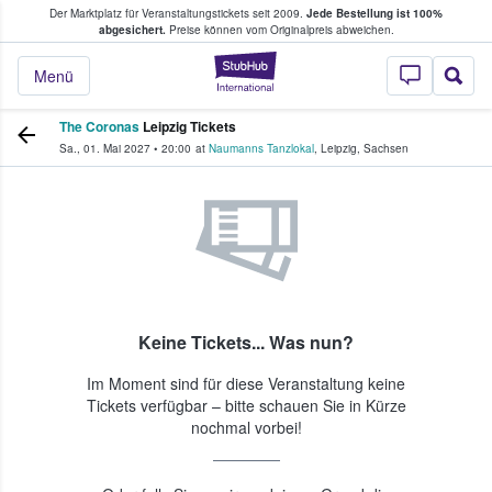
Der Marktplatz für Veranstaltungstickets seit 2009.
Jede Bestellung ist 100%
ans Tickets kaufen & verkaufen
abgesichert.
Preise können vom Originalpreis abweichen.
StubHub - Wo Fans
Menü
The Coronas
Leipzig Tickets
Sa., 01. Mai 2027
•
20:00
at
Naumanns Tanzlokal
,
Leipzig
,
Sachsen
Keine Tickets... Was nun?
Im Moment sind für diese Veranstaltung keine
Tickets verfügbar – bitte schauen Sie in Kürze
nochmal vorbei!