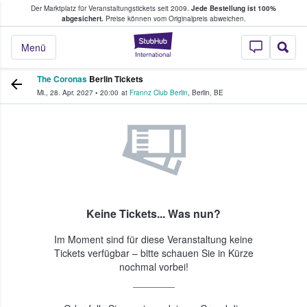
Der Marktplatz für Veranstaltungstickets seit 2009.
Jede Bestellung ist 100%
ans Tickets kaufen & verkaufen
abgesichert.
Preise können vom Originalpreis abweichen.
StubHub - Wo Fans
Menü
The Coronas
Berlin Tickets
Mi., 28. Apr. 2027
•
20:00
at
Frannz Club Berlin
,
Berlin
,
BE
Keine Tickets... Was nun?
Im Moment sind für diese Veranstaltung keine
Tickets verfügbar – bitte schauen Sie in Kürze
nochmal vorbei!