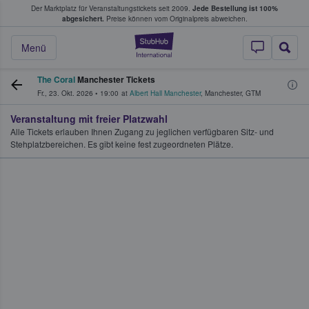
Der Marktplatz für Veranstaltungstickets seit 2009.
Jede Bestellung ist 100%
ans Tickets kaufen & verkaufen
abgesichert.
Preise können vom Originalpreis abweichen.
StubHub - Wo Fans
Menü
The Coral
Manchester Tickets
Fr., 23. Okt. 2026
•
19:00
at
Albert Hall Manchester
,
Manchester
,
GTM
Veranstaltung mit freier Platzwahl
Alle Tickets erlauben Ihnen Zugang zu jeglichen verfügbaren Sitz- und
Stehplatzbereichen. Es gibt keine fest zugeordneten Plätze.