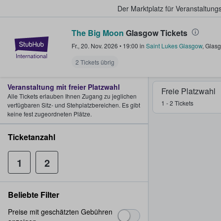
Der Marktplatz für Veranstaltungs
The Big Moon
Glasgow Tickets
StubHub - Wo Fans Tickets kauf
Fr., 20. Nov. 2026
•
19:00
in
Saint Lukes Glasgow
,
Glas
2 Tickets übrig
Veranstaltung mit freier Platzwahl
Freie Platzwahl
Alle Tickets erlauben Ihnen Zugang zu jeglichen
1 - 2 Tickets
verfügbaren Sitz- und Stehplatzbereichen. Es gibt
keine fest zugeordneten Plätze.
Ticketanzahl
1
2
Beliebte Filter
Preise mit geschätzten Gebühren