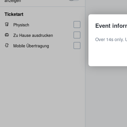
anzeigen
Ticketart
Event infor
Physisch
Zu Hause ausdrucken
Over 14s only. 
Mobile Übertragung