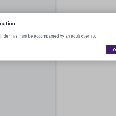
mation
Under 16s must be accompanied by an adult over 18.
O