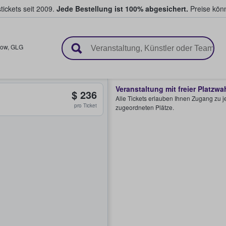
tickets seit 2009.
Jede Bestellung ist 100% abgesichert.
Preise könn
en & verkaufen
gow
,
GLG
Veranstaltung mit freier Platzwa
$ 236
Alle Tickets erlauben Ihnen Zugang zu je
pro Ticket
zugeordneten Plätze.