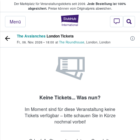
Der Marktplatz für Veranstaltungstickets seit 2009.
Jede Bestellung ist 100%
ans Tickets kaufen & verkaufen
abgesichert.
Preise können vom Originalpreis abweichen.
StubHub - Wo Fans
Menü
The Avalanches
London Tickets
Fr., 06. Nov. 2026
•
18:00
at
The Roundhouse
,
London
,
London
Keine Tickets... Was nun?
Im Moment sind für diese Veranstaltung keine
Tickets verfügbar – bitte schauen Sie in Kürze
nochmal vorbei!