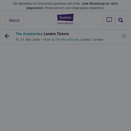
Der Marktplatz für Veranstaltungstickets seit 2009.
Jede Bestellung ist 100%
ans Tickets kaufen & verkaufen
abgesichert.
Preise können vom Originalpreis abweichen.
StubHub - Wo Fans
Menü
The Avalanches
London Tickets
Fr., 27. Nov. 2026
•
19:00
at
The Roundhouse
,
London
,
London