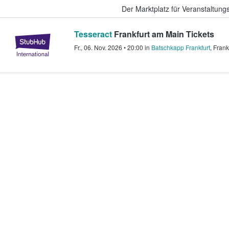
Der Marktplatz für Veranstaltungs
Tesseract
Frankfurt am Main Tickets
StubHub - Wo Fans Tickets kauf
Fr., 06. Nov. 2026
•
20:00
in
Batschkapp Frankfurt
,
Frank