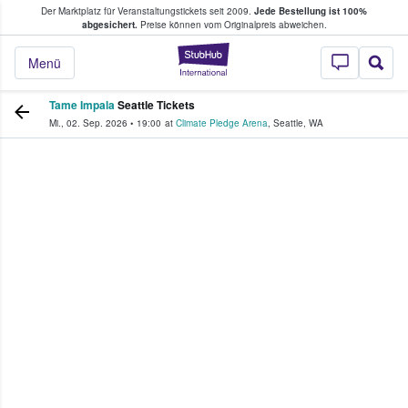
Der Marktplatz für Veranstaltungstickets seit 2009.
Jede Bestellung ist 100%
ans Tickets kaufen & verkaufen
abgesichert.
Preise können vom Originalpreis abweichen.
StubHub - Wo Fans
Menü
Tame Impala
Seattle Tickets
Mi., 02. Sep. 2026
•
19:00
at
Climate Pledge Arena
,
Seattle
,
WA