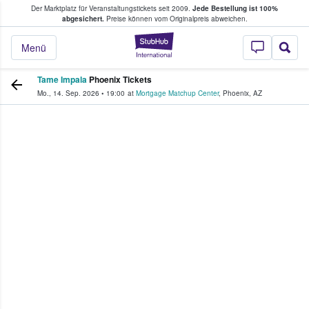
Der Marktplatz für Veranstaltungstickets seit 2009.
Jede Bestellung ist 100%
ans Tickets kaufen & verkaufen
abgesichert.
Preise können vom Originalpreis abweichen.
StubHub - Wo Fans
Menü
Tame Impala
Phoenix Tickets
Mo., 14. Sep. 2026
•
19:00
at
Mortgage Matchup Center
,
Phoenix
,
AZ