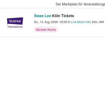
Der Marktplatz für Veranstaltungs
Swae Lee
Köln Tickets
StubHub - Wo Fans Tickets kauf
Do., 13. Aug. 2026
•
20:00
in
Live Music Hall
,
Köln
,
NW
Nächste Woche