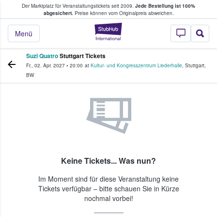
Der Marktplatz für Veranstaltungstickets seit 2009.
Jede Bestellung ist 100%
ans Tickets kaufen & verkaufen
abgesichert.
Preise können vom Originalpreis abweichen.
StubHub - Wo Fans
Menü
Suzi Quatro
Stuttgart Tickets
Fr., 02. Apr. 2027
•
20:00
at
Kultur- und Kongresszentrum Liederhalle
,
Stuttgart
,
BW
Keine Tickets... Was nun?
Im Moment sind für diese Veranstaltung keine
Tickets verfügbar – bitte schauen Sie in Kürze
nochmal vorbei!