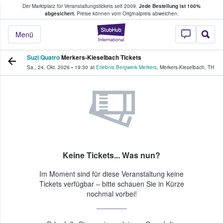
Der Marktplatz für Veranstaltungstickets seit 2009.
Jede Bestellung ist 100%
ans Tickets kaufen & verkaufen
abgesichert.
Preise können vom Originalpreis abweichen.
StubHub - Wo Fans
Menü
Suzi Quatro
Merkers-Kieselbach Tickets
Sa., 24. Okt. 2026
•
19:30
at
Erlebnis Bergwerk Merkers
,
Merkers-Kieselbach
,
TH
Keine Tickets... Was nun?
Im Moment sind für diese Veranstaltung keine
Tickets verfügbar – bitte schauen Sie in Kürze
nochmal vorbei!