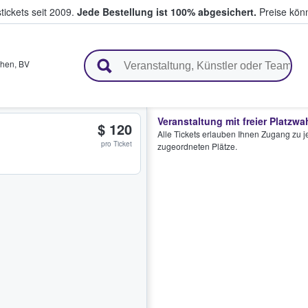
tickets seit 2009.
Jede Bestellung ist 100% abgesichert.
Preise könn
en & verkaufen
hen
,
BV
Veranstaltung mit freier Platzwa
$ 120
Alle Tickets erlauben Ihnen Zugang zu je
pro Ticket
zugeordneten Plätze.