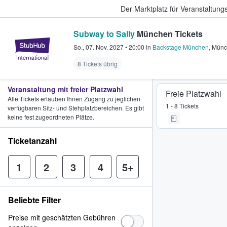
Der Marktplatz für Veranstaltungs
Subway to Sally
München Tickets
StubHub - Wo Fans Tickets kauf
So., 07. Nov. 2027
•
20:00
in
Backstage München
,
Münc
8 Tickets übrig
Veranstaltung mit freier Platzwahl
Freie Platzwahl
Alle Tickets erlauben Ihnen Zugang zu jeglichen
1 - 8 Tickets
verfügbaren Sitz- und Stehplatzbereichen. Es gibt
keine fest zugeordneten Plätze.
Ticketanzahl
1
2
3
4
5+
Beliebte Filter
Preise mit geschätzten Gebühren