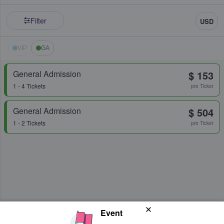
Filter
USD
VIP
GA
General Admission
$ 153
1 - 4 Tickets
pro Ticket
General Admission
$ 504
1 - 2 Tickets
pro Ticket
Event