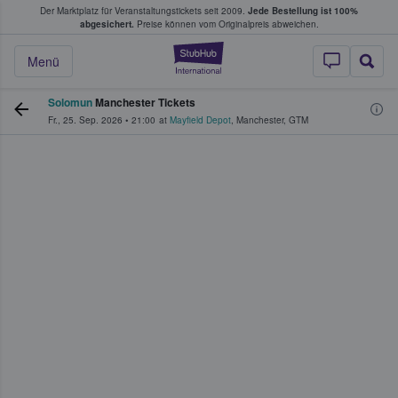
Der Marktplatz für Veranstaltungstickets seit 2009.
Jede Bestellung ist 100%
ans Tickets kaufen & verkaufen
abgesichert.
Preise können vom Originalpreis abweichen.
StubHub - Wo Fans
Menü
Solomun
Manchester Tickets
Fr., 25. Sep. 2026
•
21:00
at
Mayfield Depot
,
Manchester
,
GTM