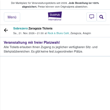
Der Marktplatz für Veranstaltungstickets seit 2009.
Jede Bestellung ist 100%
ans Tickets kaufen & verkaufen
abgesichert.
Preise können vom Originalpreis abweichen.
StubHub - Wo Fans
Menü
Sobrezero
Zaragoza Tickets
Sa., 21. Nov. 2026
•
21:00
at
Rock & Blues Café
,
Zaragoza
,
Aragón
Veranstaltung mit freier Platzwahl
Alle Tickets erlauben Ihnen Zugang zu jeglichen verfügbaren Sitz- und
Stehplatzbereichen. Es gibt keine fest zugeordneten Plätze.