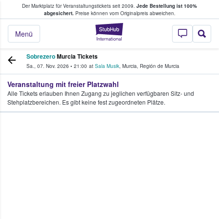
Der Marktplatz für Veranstaltungstickets seit 2009.
Jede Bestellung ist 100%
ans Tickets kaufen & verkaufen
abgesichert.
Preise können vom Originalpreis abweichen.
StubHub - Wo Fans
Menü
Sobrezero
Murcia Tickets
Sa., 07. Nov. 2026
•
21:00
at
Sala Musik
,
Murcia
,
Región de Murcia
Veranstaltung mit freier Platzwahl
Alle Tickets erlauben Ihnen Zugang zu jeglichen verfügbaren Sitz- und
Stehplatzbereichen. Es gibt keine fest zugeordneten Plätze.