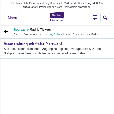
Der Marktplatz für Veranstaltungstickets seit 2009.
Jede Bestellung ist 100%
ans Tickets kaufen & verkaufen
abgesichert.
Preise können vom Originalpreis abweichen.
StubHub - Wo Fans
Menü
Sobrezero
Madrid Tickets
Sa., 10. Okt. 2026
•
21:00
at
Joy Eslava
,
Madrid
,
Comunidad de Madrid
Veranstaltung mit freier Platzwahl
Alle Tickets erlauben Ihnen Zugang zu jeglichen verfügbaren Sitz- und
Stehplatzbereichen. Es gibt keine fest zugeordneten Plätze.