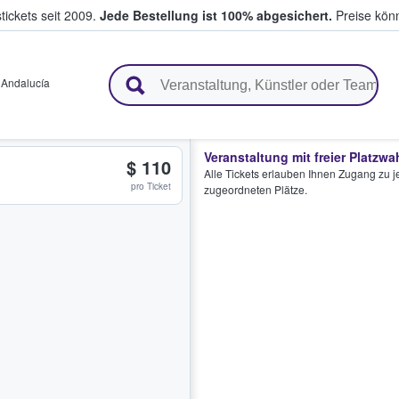
tickets seit 2009.
Jede Bestellung ist 100% abgesichert.
Preise könn
en & verkaufen
,
Andalucía
Veranstaltung mit freier Platzwa
$ 110
Alle Tickets erlauben Ihnen Zugang zu je
pro Ticket
zugeordneten Plätze.