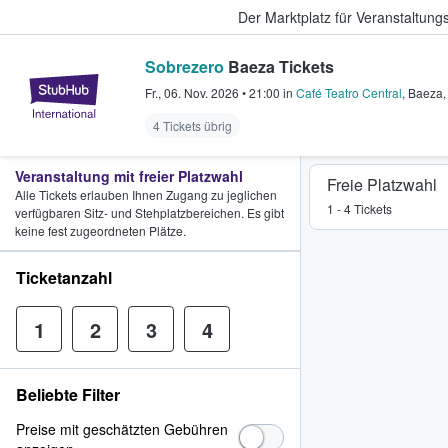
Der Marktplatz für Veranstaltungs
Sobrezero
Baeza Tickets
StubHub - Wo Fans Tickets kauf
Fr., 06. Nov. 2026
•
21:00
in
Café Teatro Central
,
Baeza
4 Tickets übrig
Veranstaltung mit freier Platzwahl
Freie Platzwahl
Alle Tickets erlauben Ihnen Zugang zu jeglichen
1 - 4 Tickets
verfügbaren Sitz- und Stehplatzbereichen. Es gibt
keine fest zugeordneten Plätze.
Ticketanzahl
1
2
3
4
Beliebte Filter
Preise mit geschätzten Gebühren