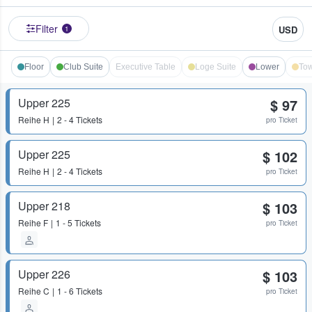
Filter
USD
1
Floor
Club Suite
Executive Table
Loge Suite
Lower
Tow
Upper 225
$ 97
Reihe
H
2 - 4 Tickets
pro Ticket
Upper 225
$ 102
Reihe
H
2 - 4 Tickets
pro Ticket
Upper 218
$ 103
Reihe
F
1 - 5 Tickets
pro Ticket
Upper 226
$ 103
Reihe
C
1 - 6 Tickets
pro Ticket