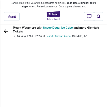
Der Marktplatz für Veranstaltungstickets seit 2009.
Jede Bestellung ist 100%
ans Tickets kaufen & verkaufen
abgesichert.
Preise können vom Originalpreis abweichen.
StubHub - Wo Fans
Menü
Mount Westmore with
Snoop Dogg
,
Ice Cube
and more Glendale
Tickets
Fr., 28. Aug. 2026
•
20:00
at
Desert Diamond Arena
,
Glendale
,
AZ