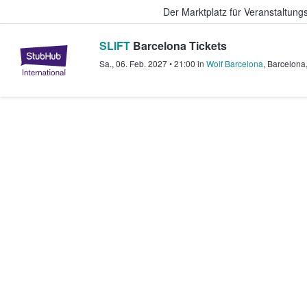
Der Marktplatz für Veranstaltungs
SLIFT
Barcelona Tickets
StubHub - Wo Fans Tickets kauf
Sa., 06. Feb. 2027
•
21:00
in
Wolf Barcelona
,
Barcelona