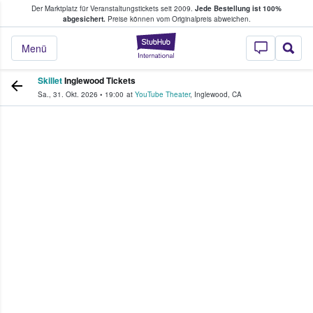
Der Marktplatz für Veranstaltungstickets seit 2009.
Jede Bestellung ist 100%
ans Tickets kaufen & verkaufen
abgesichert.
Preise können vom Originalpreis abweichen.
StubHub - Wo Fans
Menü
Skillet
Inglewood Tickets
Sa., 31. Okt. 2026
•
19:00
at
YouTube Theater
,
Inglewood
,
CA