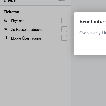
anzeigen
Ticketart
Event infor
Physisch
Zu Hause ausdrucken
Over 8s only. U
Mobile Übertragung