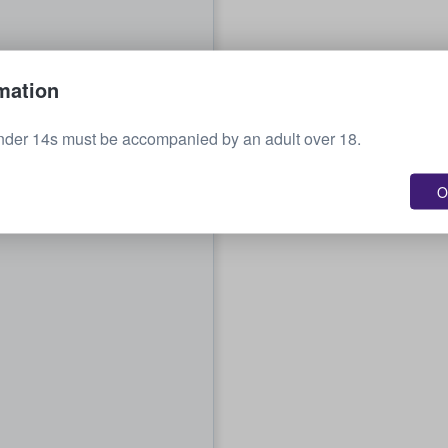
mation
nder 14s must be accompanied by an adult over 18.
O