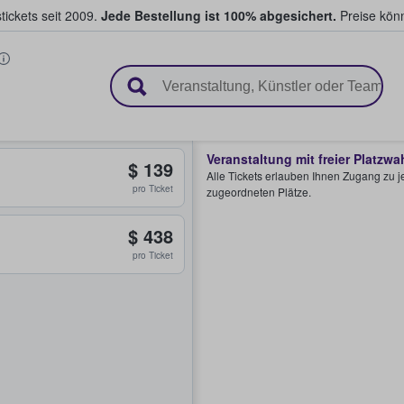
tickets seit 2009.
Jede Bestellung ist 100% abgesichert.
Preise könn
en & verkaufen
Veranstaltung mit freier Platzwa
$ 139
Alle Tickets erlauben Ihnen Zugang zu je
pro Ticket
zugeordneten Plätze.
$ 438
pro Ticket