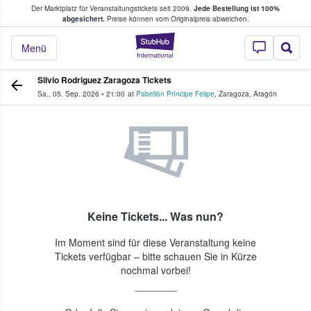
Der Marktplatz für Veranstaltungstickets seit 2009.
Jede Bestellung ist 100%
ans Tickets kaufen & verkaufen
abgesichert.
Preise können vom Originalpreis abweichen.
StubHub - Wo Fans
Menü
Silvio Rodriguez Zaragoza Tickets
Sa., 05. Sep. 2026
•
21:00
at
Pabellón Príncipe Felipe
,
Zaragoza
,
Aragón
Keine Tickets... Was nun?
Im Moment sind für diese Veranstaltung keine
Tickets verfügbar – bitte schauen Sie in Kürze
nochmal vorbei!