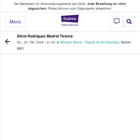
Der Marktplatz für Veranstaltungstickets seit 2009.
Jede Bestellung ist 100%
ans Tickets kaufen & verkaufen
abgesichert.
Preise können vom Originalpreis abweichen.
StubHub - Wo Fans
Menü
Silvio Rodriguez Madrid Tickets
So., 04. Okt. 2026
•
21:00
at
Movistar Arena - Palacio de los Deportes
,
Madrid
,
MAD